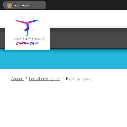
Panneau de gestion des cookies
Se connecter
Accueil
Les albums photos
Eveil gymnique