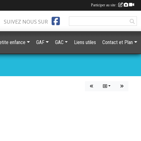
Participer au site :
SUIVEZ NOUS SUR
etite enfance
GAF
GAC
Liens utiles
Contact et Plan